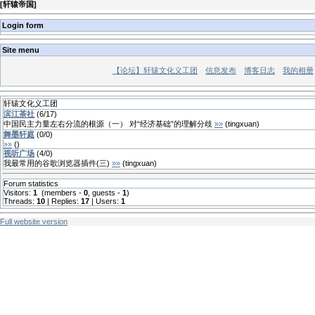
[
轩辕帝国
]
Login form
Site menu
【论坛】轩辕文化义工团
信息发布
博客日志
我的相册
轩辕文化义工团
滨江茶社
(
6
/
17
)
中国民主力量左右分流的根源（一） 对“经济基础”的理解分歧
»»
(
tingxuan
)
舞墨轩庭
(
0
/
0
)
»»
(
)
视听广场
(
4
/
0
)
我最常用的谷歌浏览器插件(三)
»»
(
tingxuan
)
Forum statistics
Visitors:
1
(members -
0
, guests -
1
)
Threads:
10
| Replies:
17
| Users:
1
Full website version